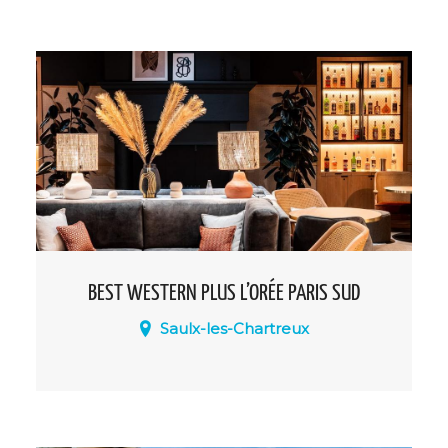
réinvente totalement avec le lancement
d’un concept inédit sur le plateau de
Saclay « RESONANCE » ! L’hôtel bénéficie
d’un emplacement stratégique au cœur
du territoire en passe de devenir la «
Silicon Valley » européenne.
BEST WESTERN PLUS L’ORÉE PARIS SUD
Saulx-les-Chartreux
A 17 km au Sud de Paris en pleine
campagne, le Best Western Plus l’Orée
Paris Sud du réseau Atypio Hotel
Experience est un hôtel 4 étoiles labellisé