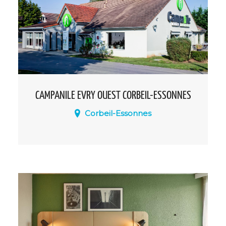
rénovées, dont 6 transformées en studios
entièrement équipés.
CAMPANILE EVRY OUEST CORBEIL-ESSONNES
Corbeil-Essonnes
Parfaitement situé au croisement de
l’Autoroute A6 et de la N104, à 30 km de
Paris, l’hôtel restaurant Campanile
Corbeil Essonnes Evry Ouest, 3 étoiles,
bénéficie d’une situation privilégiée pour
des déplacements d’affaire ou familiaux.