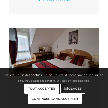
Laissez-vous tenter par nos hôtels
Première Classe. Dès votre arrivée, vous
découvrirez l’expérience Première Classe
: des hôtels économiques, simples et
confortables. Des espaces modernes et
lumineux. L’essentiel pour passer une
bonne nuit à petit prix.
Ce site utilise des cookies. En poursuivant votre navigation sur ce
site, vous acceptez notre utilisation des cookies.
HÔTEL KYRIAD**
TOUT ACCEPTER
RÉGLAGES
Arpajon
CONTINUER SANS ACCEPTER
Charmant Hôtel bureau en plein centre