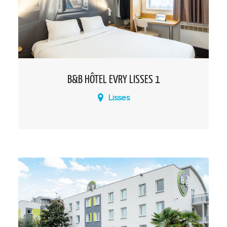
B&B HÔTEL EVRY LISSES 1
Lisses
À 15 min de l’aéroport d’Orly, à proximité
immédiate de l’A6 et 5 km de la gare
SNCF d’Evry-Courcouronnes, l’hôtel B&B
Evry Lisses (1) bénéficie d’une situation
intéressante.