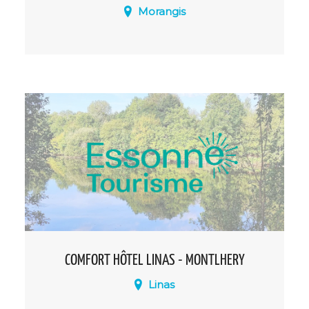
Morangis
Le Comfort Hotel Morangis propose un
hébergement confortable et élégant, 3
étoiles et 58 chambres, dans un endroit
tranquille, près de l'aéroport d'Orly et à
seulement 15 minutes du centre de Paris
en voiture.
COMFORT HÔTEL LINAS - MONTLHERY
Linas