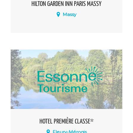
HILTON GARDEN INN PARIS MASSY
Massy
L’hôtel Hilton Garden Inn Paris Massy est
idéalement placé en face de la gare
Massy TGV et de la gare Massy-Palaiseau
RER (ligne B et C). Au cœur du quartier
d’affaires Atlantis proche de nombreux
sièges sociaux.
HOTEL PREMIÈRE CLASSE*
Fleury-Mérogis