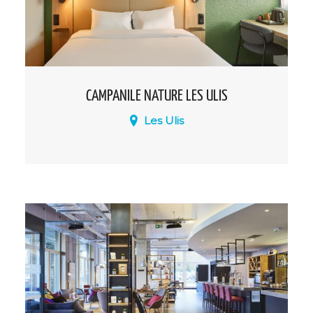
CAMPANILE NATURE LES ULIS
Les Ulis
Parfait pour vos séjours professionnels et
culturels au sud-ouest de Paris, notre
hôtel est à 20 mn de la Porte d’Italie.
Situé dans la ZA de Courtaboeuf qui
domine la Vallée de Chevreuse, il est
idéal pour tous vos déplacements en
région parisienne.