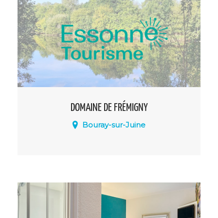
événements sur mesure pour une
expérience inoubliable, une expérience
culinaire authentique et savoureuse.
DOMAINE DE FRÉMIGNY
Bouray-sur-Juine
Le Domaine de Frémigny, domaine de
charme et de caractère vous invite à un
dépaysement total à seulement 45
minutes de Paris. Ce lieu atypique au sein
de son écrin de verdure vous étonnera
par l'alliance réussie de son calme et de
sa modernité.