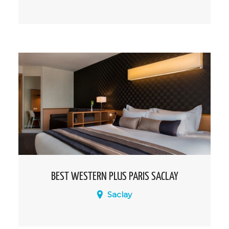
Conjuguant une situation exceptionnelle
à Ris-Orangis, au carrefour de l'A6 et de la
Francilienne, et le calme d'un quartier
résidentiel, le Best Western Hôtel
Journel Paris-Sud est l'étape idéale de
votre séjour dans l'Essonne.
BEST WESTERN PLUS PARIS SACLAY
Saclay
Le Best Western Paris-Saclay se