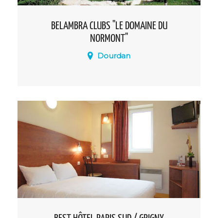
BELAMBRA CLUBS "LE DOMAINE DU
NORMONT"
Dourdan
Implanté dans un parc fleuri et boisé,
Belambra « Domaine du Normont » est
un havre de paix à proximité de la cité
médiévale de Dourdan.