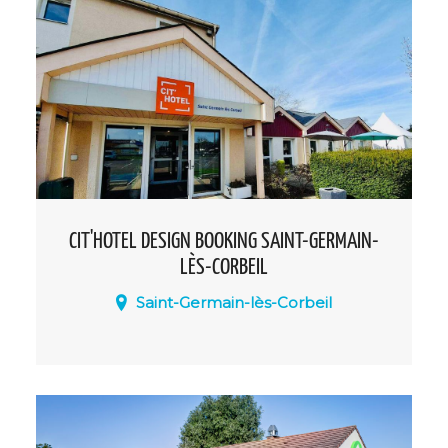
Clef Verte.
CIT'HOTEL DESIGN BOOKING SAINT-GERMAIN-
LÈS-CORBEIL
Saint-Germain-lès-Corbeil
Niché entre l’Essonne, le Val-de-Marne et
la Seine-et-Marne, profitez d'un
emplacement idéal pour explorer la
région ! Le CIT’HOTEL DESIGN BOOKING
est un appart’hôtel de 62 chambres