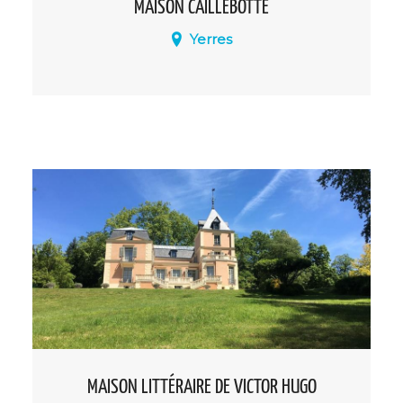
MAISON CAILLEBOTTE
Yerres
La visite de la Maison Caillebotte vous
plongera dans l'esprit d'une maison de
villégiature de la fin du XIXème siècle et
vous permettra de découvrir la vie du
peintre impressionniste Gustave
Caillebotte qui y vécut entre 1860 et 1879
avec sa famille.
MAISON LITTÉRAIRE DE VICTOR HUGO