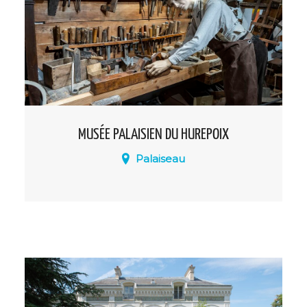
MUSÉE PALAISIEN DU HUREPOIX
Palaiseau
Le musée Palaisien du Hurepoix est un
musée consacré à l'ancienne province
du Hurepoix.