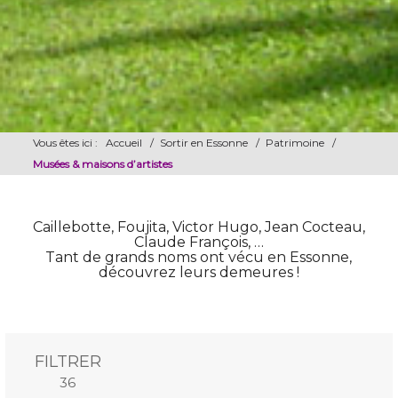
Vous êtes ici :
Accueil
/
Sortir en Essonne
/
Patrimoine
/
Musées & maisons d’artistes
Caillebotte, Foujita, Victor Hugo, Jean Cocteau,
Claude François, …
Tant de grands noms ont vécu en Essonne,
découvrez leurs demeures !
FILTRER
Mots-clés
Lieu (rayon
36
15km)