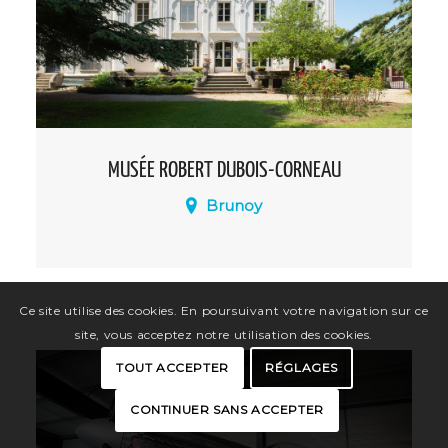
MUSÉE ROBERT DUBOIS-CORNEAU
Brunoy
Installé dans la demeure de l'historien
Robert Dubois-Corneau (1876-1951), le
musée est constitué autour de
Ce site utilise des cookies. En poursuivant votre navigation sur ce
collections permanentes et temporaires.
site, vous acceptez notre utilisation des cookies.
TOUT ACCEPTER
RÉGLAGES
CONTINUER SANS ACCEPTER