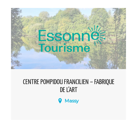
élégance s’unissent pour une visite
inoubliable.
CENTRE POMPIDOU FRANCILIEN – FABRIQUE
DE L’ART
Massy
Ce nouveau site culturel inédit à Paris
Region réunira au printemps 2027 les
collections du Centre Pompidou dans un
lieu de conservation, de création et de