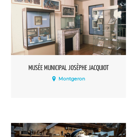
MUSÉE MUNICIPAL JOSÈPHE JACQUIOT
Montgeron
Musée présente ses collections dans une
ancienne maison de maître du début du
XIXème siècle. Au total, cinq fonds
distincts y sont exposés: estampes
locales, médailles, icônes religieuses, mais
également pièces égyptiennes et
asiatiques.