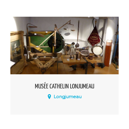
atelier Foujita vous invite à découvrir la
demeure du peintre franco-japonais
Léonard Foujita, au sein de laquelle il a
passé les dernières années de sa vie.
MUSÉE CATHELIN LONJUMEAU
Longjumeau
Le musée municipal d’histoire et
d’archéologie de Longjumeau occupe
deux salles situées dans l’immeuble du