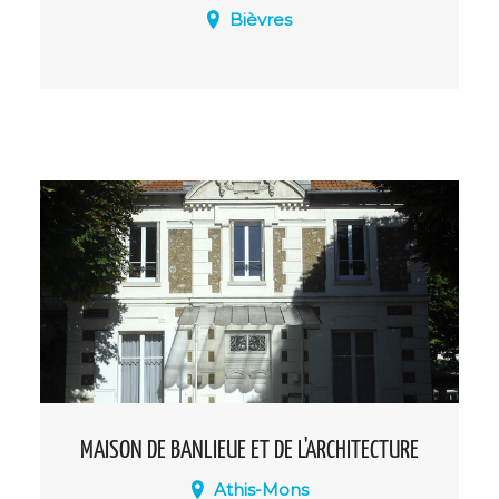
Bièvres
Ancienne propriété de Bertin l'Aîné
(1766-1841), directeur du Journal des
Débats, le château des Roches attira des
artistes comme Chateaubriand, Berlioz,
Ingres, Liszt, Girodet, Ingres... Victor Hugo
en fut l'hôte le plus illustre.
MAISON DE BANLIEUE ET DE L'ARCHITECTURE
Athis-Mons