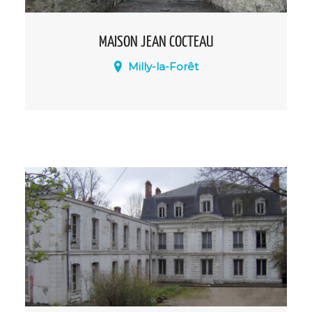
MAISON JEAN COCTEAU
Milly-la-Forêt
Transformée en musée, la maison
comporte des pièces réelles de l'époque
où Jean Cocteau y vivait, et propose aux
visiteurs une plongée dans l'univers
mythologique et baroque du poète.
Ouverture sur réservation pour groupes
de 5 personnes et plus