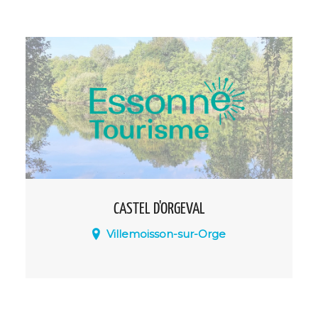
métiers" situé dans le centre-ville de
Bouray-sur-Juine a pour vocation de faire
connaître les vieux métiers artisanaux
d'autrefois
CASTEL D'ORGEVAL
Villemoisson-sur-Orge
Découvrez le Castel d’Orgeval à
Villemoisson-sur-Orge : un trésor
architectural du XIXe siècle, symbole du
patrimoine local, où charme, histoire et