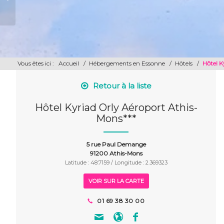
Vous êtes ici :
Accueil
/
Hébergements en Essonne
/
Hôtels
/
Hôtel K
Retour à la liste
Hôtel Kyriad Orly Aéroport Athis-
Mons***
5 rue Paul Demange
91200 Athis-Mons
Latitude : 48.7159 / Longitude : 2.369323
VOIR SUR LA CARTE
01 69 38 30 00