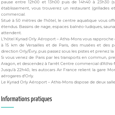
pause entre 12h00 et 13h00 puis de 14h40 à 23h30 (su
établissement, vous trouverez un restaurant (grillades e
commercial.
Situé à 50 mètres de l'hôtel, le centre aquatique vous offr
étendus. Bassins de nage, espaces balnéo-ludiques, sau
attendent.
L'hôtel Kyriad Orly Aéroport – Athis-Mons vous rapproche des
à 15 km de Versailles et de Paris, des musées et des pa
direction Orly/Évry, puis passez sous les pistes et prenez la
Si vous venez de Paris par les transports en commun, prene
Aragon, et descendez à l'arrêt Centre commercial d'Athis
Jusqu'à 22h40, les autocars Air France relient la gare Mo
aérogares d'Orly.
Le Kyriad Orly Aéroport – Athis-Mons dispose de deux sall
Informations pratiques