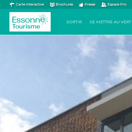
Carte interactive
Brochures
Presse
Espace Pro
SORTIR
SE METTRE AU VERT