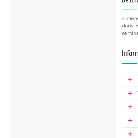
Descr
Entièr
dans l
sémina
Infor