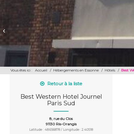
ESAT Paul Besson – La Roche
Gourmande
Vous êtes ici :
Accueil
/
Hébergements en Essonne
/
Hôtels
/
Best We
Retour à la liste
Best Western Hotel Journel
Paris Sud
8, rue du Clos
91130 Ris-Orangis
Latitude : 48.656878 / Longitude : 2.40518