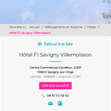
Vous êtes ici :
Accueil
/
Hébergements en Essonne
/
Hôtels
/
Hôtel F1 Savigny Villemoisson
Retour à la liste
Hôtel F1 Savigny Villemoisson
Centre Commercial Carrefour, D257
91600 Savigny-sur-Orge
Latitude : 48.668281 / Longitude : 2.3391
VOIR SUR LA CARTE
08 91 70 53 92