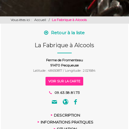
Vous êtes ici :
Accueil
/
La Fabrique à Alcools
Retour à la liste
La Fabrique à Alcools
Ferme de Fromenteau
91470 Pecqueuse
Latitude : 48.650817 / Longitude : 2.021684
VOIR SUR LA CARTE
09.63.58.81.73
DESCRIPTION
INFORMATIONS PRATIQUES
SITUATION