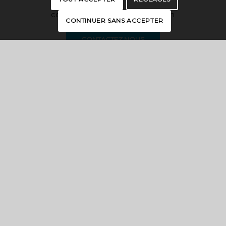
contact@essonnetourisme.com
CONTINUER SANS ACCEPTER
CONTACTEZ NOUS
CARTE INTERACTIVE
BROCHURES
PRESSE
ESPACE PRO
OFFICES DE TOURISME