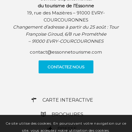
du tourisme de l’Essonne
19, rue des Mazières – 91000 EVRY-
COURCOURONNES
Changement d’adresse à partir du 25 août :
Tour
Françoise Giroud, 6/8 rue Prométhée
– 91000 EVRY-COURCOURONNES
contact@essonnetourisme.com
CONTACTEZ NOUS
CARTE INTERACTIVE
BROCHURES
Ce site utilise des cookies. En poursuivant votre navigation sur ce
PRESSE
site, vous acceptez notre utilisation des cookies.