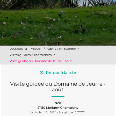
Vous êtes ici :
Accueil
/
Agenda en Essonne
/
Visites guidées & conférences
/
Visite guidée du Domaine de Jeurre – août
Retour à la liste
Visite guidée du Domaine de Jeurre -
août
N20
91150 Morigny-Champigny
Latitude : 48.46024 / Longitude : 2.178701