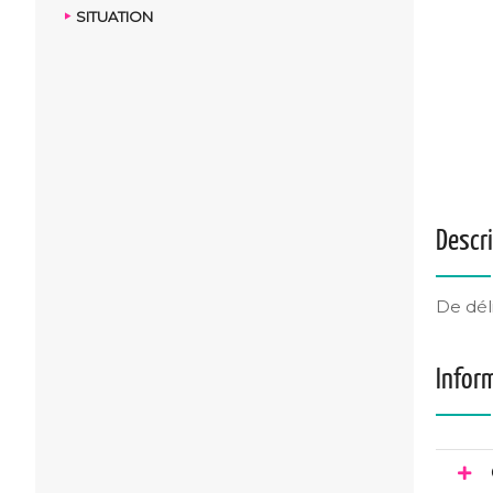
SITUATION
Descr
De déli
Infor