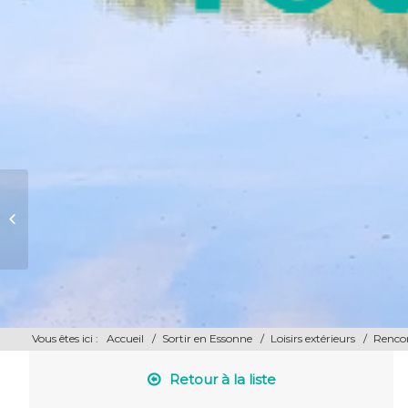
Parc Animalier – Aventure
Floréval
Vous êtes ici :
Accueil
/
Sortir en Essonne
/
Loisirs extérieurs
/
Rencon
Retour à la liste