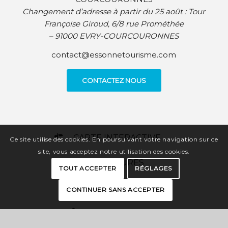
Changement d’adresse à partir du 25 août :
Tour
Françoise Giroud, 6/8 rue Prométhée
– 91000 EVRY-COURCOURONNES
contact@essonnetourisme.com
CONTACTEZ NOUS
CARTE INTERACTIVE
Ce site utilise des cookies. En poursuivant votre navigation sur ce
site, vous acceptez notre utilisation des cookies.
BROCHURES
TOUT ACCEPTER
RÉGLAGES
PRESSE
CONTINUER SANS ACCEPTER
ESPACE PRO