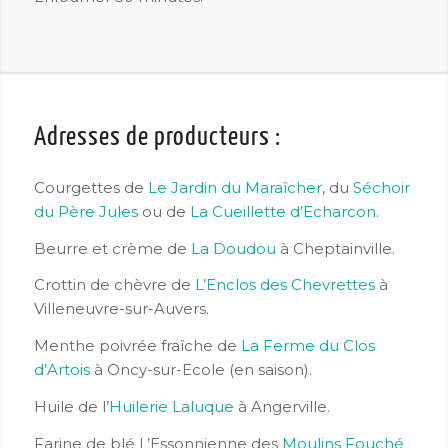
Adresses de producteurs :
Courgettes de
Le Jardin du Maraîcher
, du
Séchoir
du Père Jules
ou de
La Cueillette d’Echarcon
.
Beurre et crème de
La Doudou
à Cheptainville.
Crottin de chèvre de
L’Enclos des Chevrettes
à
Villeneuvre-sur-Auvers.
Menthe poivrée fraîche de
La Ferme du Clos
d’Artois
à Oncy-sur-Ecole (en saison).
Huile de l’
Huilerie Laluque
à Angerville.
Farine de blé L’Essonnienne des
Moulins Fouché