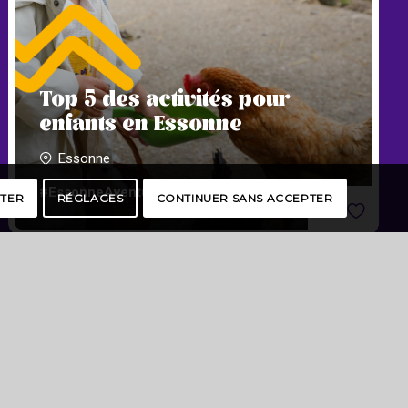
Top 5 des activités pour
enfants en Essonne
Essonne
#EssonneAventure
PTER
RÉGLAGES
CONTINUER SANS ACCEPTER
49