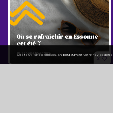
Où se rafraîchir en Essonne
cet été ?
#EssonneAventure
Ce site utilise des cookies. En poursuivant votre navigation su
3