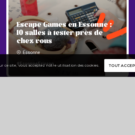
Escape Games en Essonne :
10 salles à tester près de
chez vous
Essonne
#EssonneFrisson
r ce site, vous acceptez notre utilisation des cookies.
TOUT ACCE
19
Découvrir toutes les expériences