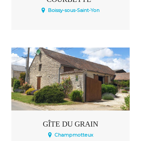
Boissy-sous-Saint-Yon
A 3 km d'Arpajon, dans le village de
Boissy sous St Yon, installé dans les
communs du manoir familial, le gîte
reçoit les particuliers, les randonneurs, les
centres de loisirs, les classes. Agrément
Jeunesse & Sport. Groupes festifs non
admis.
GÎTE DU GRAIN
Champmotteux