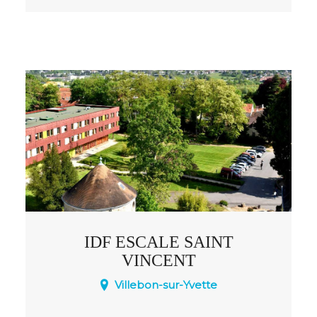
N6, cet hôtel simple se trouve à 1,8 km
de la gare du RER D de Villeneuve-Saint-
Georges, à 10 km de l'aéroport de Paris-
Orly et à 17 km du centre-ville de Paris.
IDF ESCALE SAINT
VINCENT
Villebon-sur-Yvette
Hébergement et restauration de