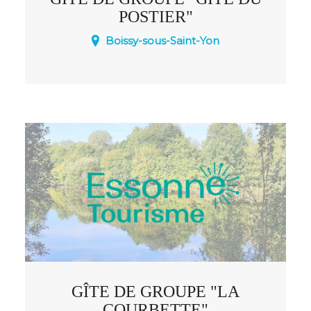
POSTIER"
Boissy-sous-Saint-Yon
Le gîte du Postier se situe à 5 km
d'Arpajon et 35 km au sud de Paris.
GÎTE DE GROUPE "LA
COURBETTE"