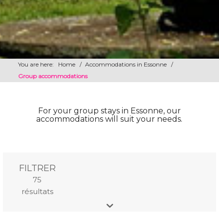
You are here:
Home
/
Accommodations in Essonne
/
Group accommodations
For your group stays in Essonne, our
accommodations will suit your needs.
FILTRER
Mots-clés
Lieu (rayon
75
15km)
résultats