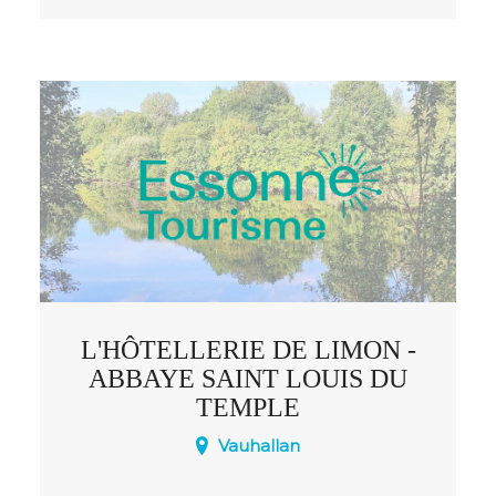
groupes sur les week-ends (à partir du
vendredi 17h) et les vacances scolaires .
Possibilité de louer des salles de réunion
et une grande salle polyvalente pouvant
accueillir 250 personnes Agréé Jeunesse
et sports .
L'HÔTELLERIE DE LIMON -
ABBAYE SAINT LOUIS DU
TEMPLE
Vauhallan