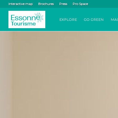
Interactive map
Brochures
Press
Pro Space
EXPLORE
GO GREEN
MA