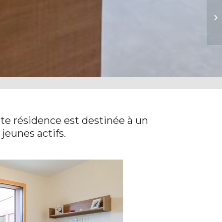
Ré
Be
tte résidence est destinée à un
 jeunes actifs.