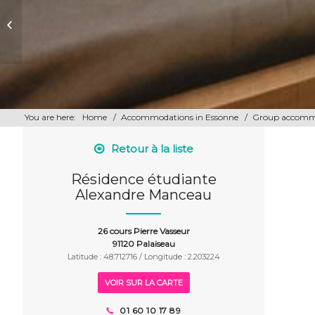
Résidence Studently Center
Campus Massy
You are here:
Home
/
Accommodations in Essonne
/
Group accomm
Retour à la liste
Résidence étudiante
Alexandre Manceau
26 cours Pierre Vasseur
91120 Palaiseau
Latitude : 48.712716 / Longitude : 2.203224
VOIR SUR LA CARTE
01 60 10 17 89