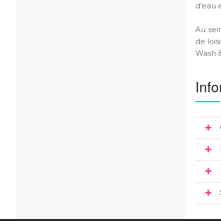
d’eau e
Au sei
de lois
Wash &
Info