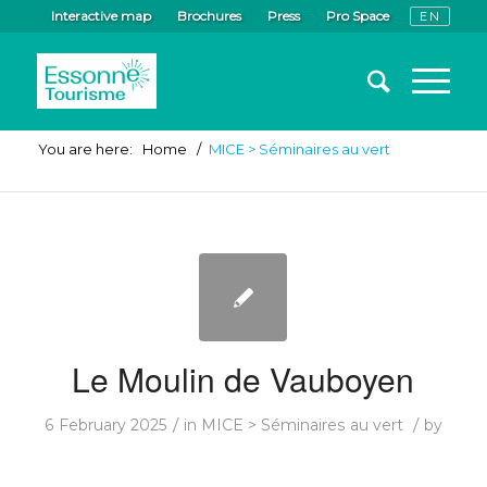
Interactive map
Brochures
Press
Pro Space
You are here:
Home
/
MICE > Séminaires au vert
Le Moulin de Vauboyen
/
/
6 February 2025
in
MICE > Séminaires au vert
by