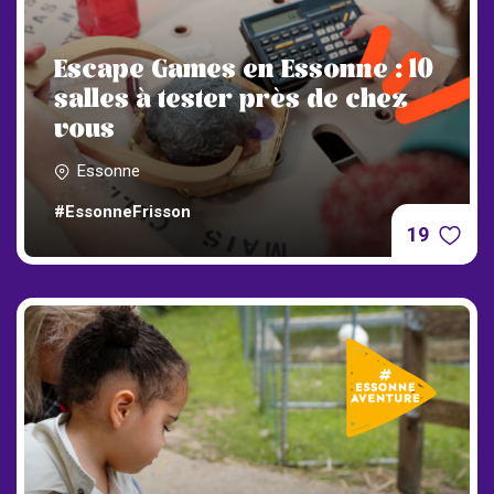
Escape Games en Essonne : 10
salles à tester près de chez
vous
Essonne
#EssonneFrisson
19