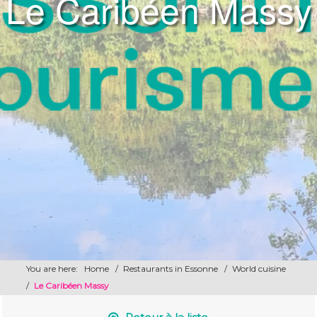
Le Caribéen Massy
You are here:
Home
/
Restaurants in Essonne
/
World cuisine
/
Le Caribéen Massy