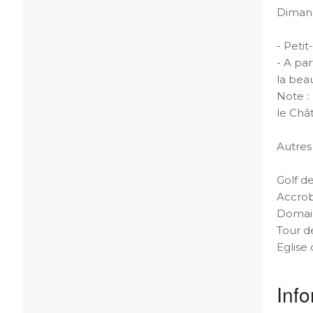
Diman
- Petit
- A pa
la bea
Note :
le Châ
Autres
Golf d
Accrob
Domai
Tour d
Eglise
Info