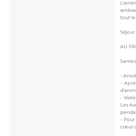
L’amén
ambian
tout le
Séjour 
AU P
Samedi
- Arri
- Aprè
d’anim
- Visi
Les év
pendan
- Pour
cœur d