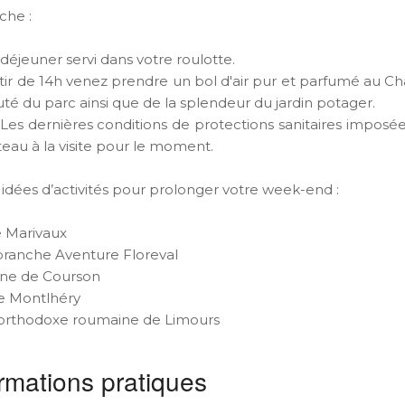
che :
-déjeuner servi dans votre roulotte.
rtir de 14h venez prendre un bol d'air pur et parfumé au C
uté du parc ainsi que de la splendeur du jardin potager.
 Les dernières conditions de protections sanitaires impos
teau à la visite pour le moment.
 idées d’activités pour prolonger votre week-end :
e Marivaux
ranche Aventure Floreval
ne de Courson
e Montlhéry
 orthodoxe roumaine de Limours
rmations pratiques