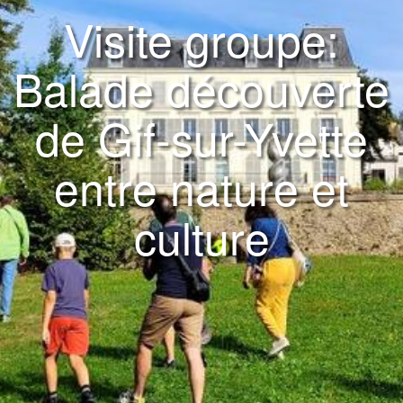
Visite groupe:
Balade découverte
de Gif-sur-Yvette
entre nature et
culture