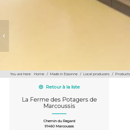
EARL Le Bois Racine
You are here:
Home
/
Made in Essonne
/
Local producers
/
Products
Retour à la liste
La Ferme des Potagers de
Marcoussis
Chemin du Regard
91460 Marcoussis