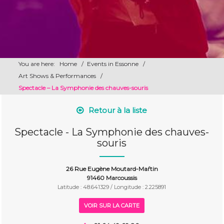
You are here:
Home
/
Events in Essonne
/
Art Shows & Performances
/
​Spectacle – La Symphonie des chauves-souris
Retour à la liste
​Spectacle - La Symphonie des chauves-
souris
26 Rue Eugène Moutard-Maŕtin
91460 Marcoussis
Latitude : 48.641329 / Longitude : 2.225891
VOIR SUR LA CARTE