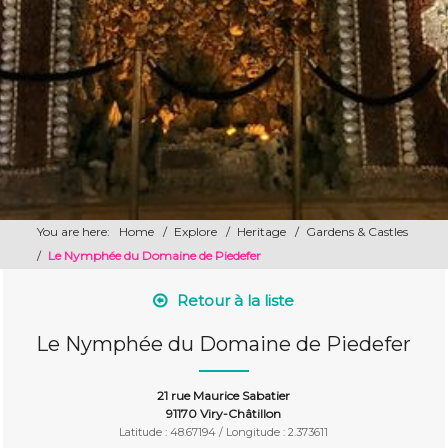
You are here:
Home
/
Explore
/
Heritage
/
Gardens & Castles
/
Le Nymphée du Domaine de Piedefer
Retour à la liste
Le Nymphée du Domaine de Piedefer
21 rue Maurice Sabatier
91170 Viry-Châtillon
Latitude : 48.67194 / Longitude : 2.373611