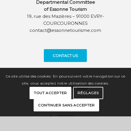
Departmental Committee
of Essonne Tourism
19, rue des Mazières – 91000 EVRY-
COURCOURONNES
contact@essonnetourisme.com
CONTACT US
Ce site utilise des cookies. En poursuivant votre navigation sur ce
site, vous acceptez notre utilisation des cookies.
INTERACTIVE MAP
TOUT ACCEPTER
RÉGLAGES
BROCHURES
CONTINUER SANS ACCEPTER
PRESS