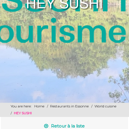
HEY SUSHI
You are here:
Home
/
Restaurants in Essonne
/
World cuisine
/
HEY SUSHI
Retour à la liste