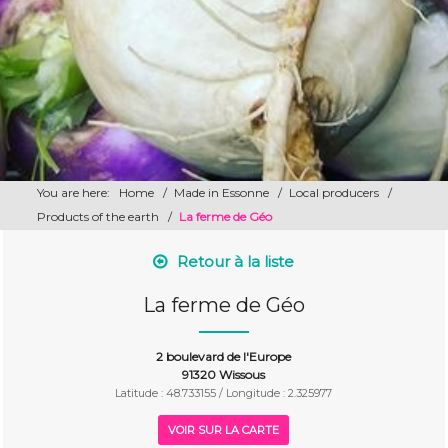
You are here:
Home
/
Made in Essonne
/
Local producers
/
Products of the earth
/
La ferme de Géo
Retour à la liste
La ferme de Géo
2 boulevard de l'Europe
91320 Wissous
Latitude : 48.733155 / Longitude : 2.325977
VOIR SUR LA CARTE