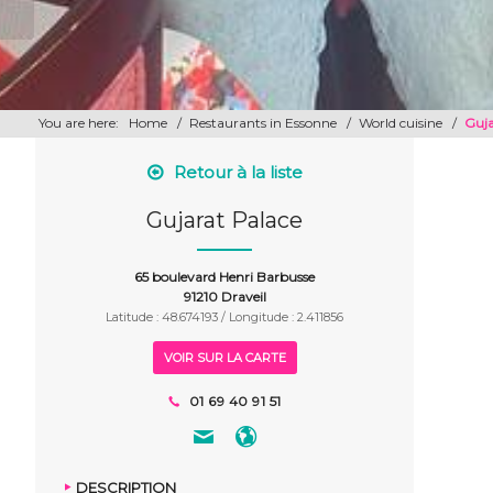
You are here:
Home
/
Restaurants in Essonne
/
World cuisine
/
Guja
Retour à la liste
Gujarat Palace
65 boulevard Henri Barbusse
91210 Draveil
Latitude : 48.674193 / Longitude : 2.411856
VOIR SUR LA CARTE
01 69 40 91 51
DESCRIPTION