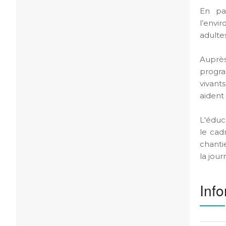
En pa
l’envi
adulte
Auprès
progra
vivants
aident
L'éduc
le cad
chanti
la jour
Info