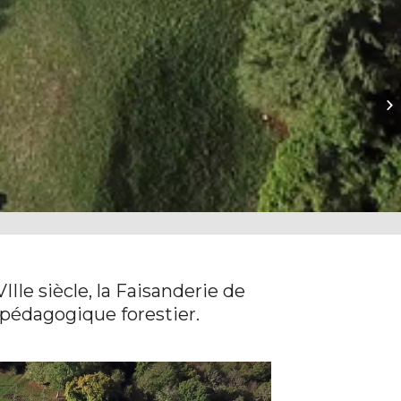
CI
Ge
IIe siècle, la Faisanderie de
 pédagogique forestier.