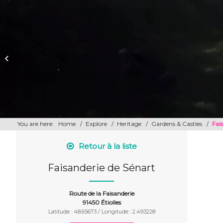
Le Moji’toast
You are here:
Home
/
Explore
/
Heritage
/
Gardens & Castles
/
Fai
Retour à la liste
Faisanderie de Sénart
Route de la Faisanderie
91450 Étiolles
Latitude : 48.65673 / Longitude : 2.493228