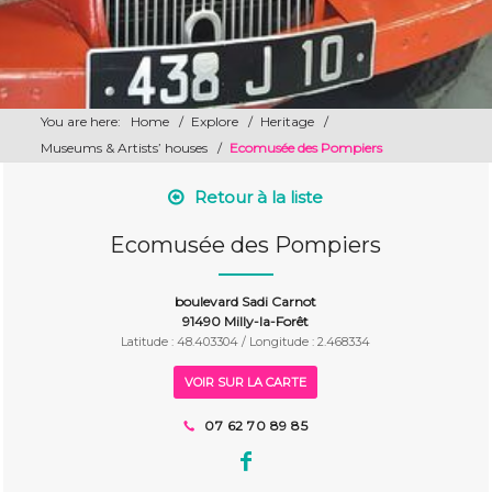
You are here:
Home
/
Explore
/
Heritage
/
Museums & Artists’ houses
/
Ecomusée des Pompiers
Retour à la liste
Ecomusée des Pompiers
boulevard Sadi Carnot
91490 Milly-la-Forêt
Latitude : 48.403304 / Longitude : 2.468334
VOIR SUR LA CARTE
07 62 70 89 85