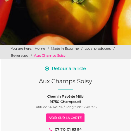
You are here:
Home
/
Made in Essonne
/
Local producers
/
Beverages
/
Aux Champs Soisy
Retour à la liste
Aux Champs Soisy
Chemin Pavé de Milly
91750 Champcueil
Latitude : 48.49196 / Longitude : 2.471776
VOIR SUR LA CARTE
07 70 01 63 94