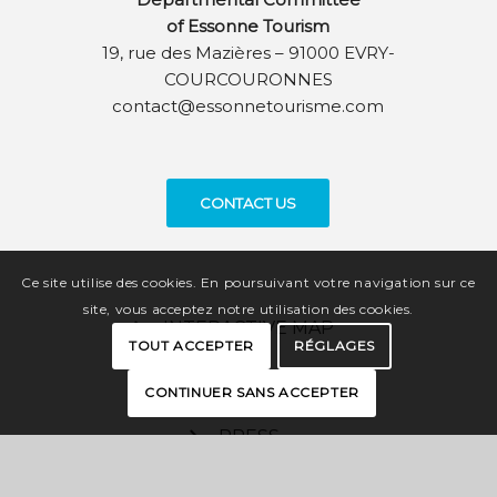
of Essonne Tourism
19, rue des Mazières – 91000 EVRY-
COURCOURONNES
contact@essonnetourisme.com
CONTACT US
Ce site utilise des cookies. En poursuivant votre navigation sur ce
site, vous acceptez notre utilisation des cookies.
INTERACTIVE MAP
TOUT ACCEPTER
RÉGLAGES
BROCHURES
CONTINUER SANS ACCEPTER
PRESS
PRO SPACE