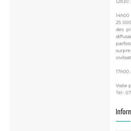
12h30 
14h00 
25 000
des pl
diffus
parfoi
surpre
civilis
17h00 :
Visite
Tél : 
Infor