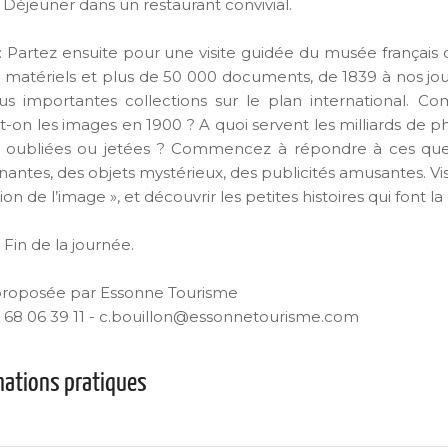
: Déjeuner dans un restaurant convivial.
: Partez ensuite pour une visite guidée du musée français 
 matériels et plus de 50 000 documents, de 1839 à nos j
us importantes collections sur le plan international.
ait-on les images en 1900 ? A quoi servent les milliards de 
s oubliées ou jetées ? Commencez à répondre à ces ques
nantes, des objets mystérieux, des publicités amusantes. Vi
ation de l’image », et découvrir les petites histoires qui font l
 Fin de la journée.
 proposée par Essonne Tourisme
07 68 06 39 11 - c.bouillon@essonnetourisme.com
mations pratiques