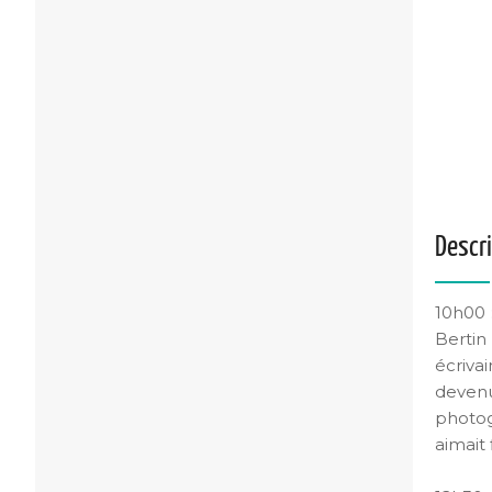
Descr
10h00 
Bertin
écriva
devenu
photog
aimait 