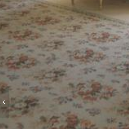
Science du verre, science de la
terre