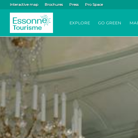
Interactive map
Brochures
Press
Pro Space
EXPLORE
GO GREEN
MA