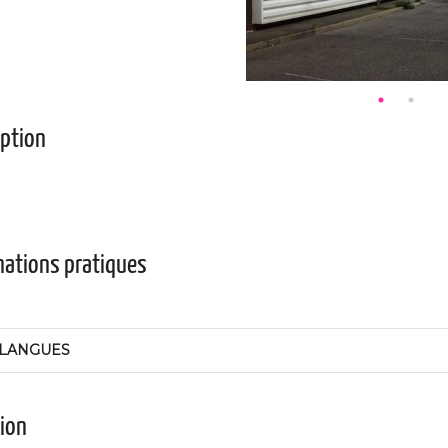
iption
mations pratiques
LANGUES
tion