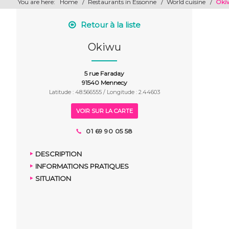
You are here:
Home
/
Restaurants in Essonne
/
World cuisine
/
Oki
Retour à la liste
Okiwu
5 rue Faraday
91540 Mennecy
Latitude : 48.566555 / Longitude : 2.44603
VOIR SUR LA CARTE
01 69 90 05 58
DESCRIPTION
INFORMATIONS PRATIQUES
SITUATION