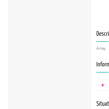
Descr
Array
Infor
Situa