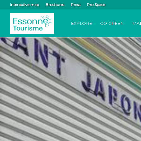
Interactive map
Brochures
Press
Pro Space
EXPLORE
GO GREEN
MA