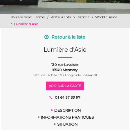
You are here:
Home
/
Restaurants in Essonne
/
World cuisine
/
Lumière d’Asie
Retour à la liste
Lumière d'Asie
130 rue Lavoisier
91540 Mennecy
Latitude : 48.562187 / Longitude : 2.444591
VOIR SUR LA CARTE
01 64 57 33 97
DESCRIPTION
INFORMATIONS PRATIQUES
SITUATION