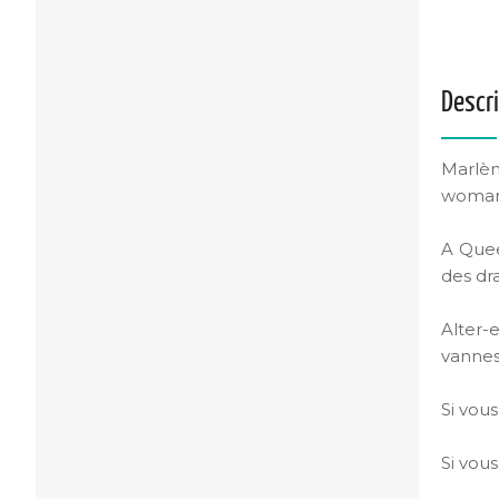
Descr
Marlèn
woman 
A Quee
des dr
Alter-
vannes
Si vou
Si vous