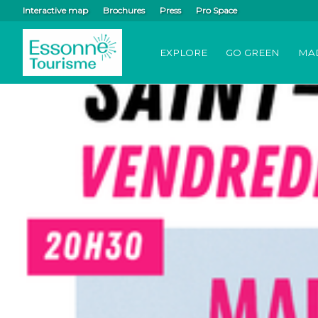
Interactive map
Brochures
Press
Pro Space
EXPLORE
GO GREEN
MA