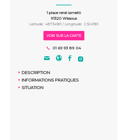
1 place rené iametti
91320 Wissous
Latitude : 48.734901 / Longitude : 2.324783
VOIR SUR LA CARTE
01 69 93 89 04
DESCRIPTION
INFORMATIONS PRATIQUES
SITUATION