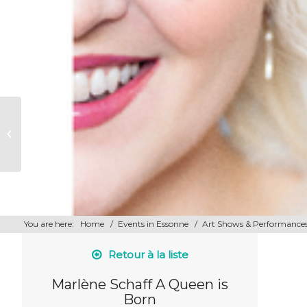
Le Radeau de la Méduse
You are here:
Home
/
Events in Essonne
/
Art Shows & Performance
Retour à la liste
Marlène Schaff A Queen is
Born