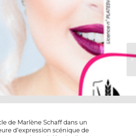
Ho
cle de Marlène Schaff dans un
eure d'expression scénique de