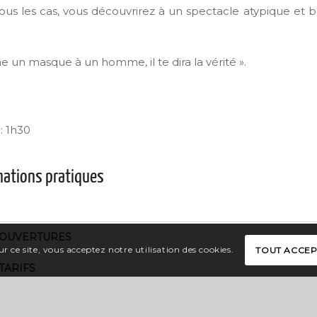
ous les cas, vous découvrirez à un spectacle atypique et b
e un masque à un homme, il te dira la vérité ».
: 1h30
mations pratiques
OUVERTURES
r ce site, vous acceptez notre utilisation des cookies.
TOUT ACCE
TARIFS
LANGUES