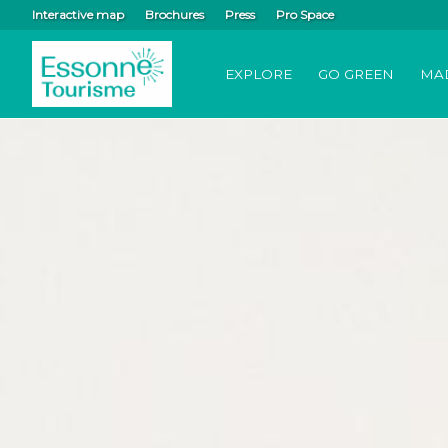
Interactive map
Brochures
Press
Pro Space
EXPLORE
GO GREEN
MA