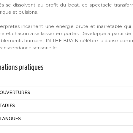
tés se dissolvent au profit du beat, ce spectacle transfo
ique et pulsions.
terprètes incarnent une énergie brute et inarrêtable qui e
e et chacun à se laisser emporter. Développé à partir de C
blements humains, IN THE BRAIN célèbre la danse comme
transcendance sensorielle.
mations pratiques
OUVERTURES
TARIFS
LANGUES