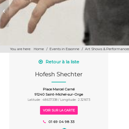
Marlène Schaff A Queen is Born
You are here:
Home
/
Events in Essonne
/
Art Shows & Performance
Retour à la liste
Hofesh Shechter
Place Marcel Carné
91240 Saint-Michel-sur-Orge
Latitude : 48.637338 / Longitude : 2.321673
VOIR SUR LA CARTE
01 69 04 98 33