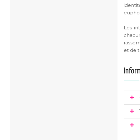
identi
euphor
Les in
chacun
rassem
et de 
Infor