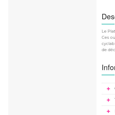
Desc
Le Plat
Ces ou
cyclab
de déco
Info