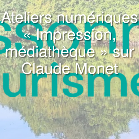
Ateliers numériques
« Impression,
médiathèque » sur
Claude Monet