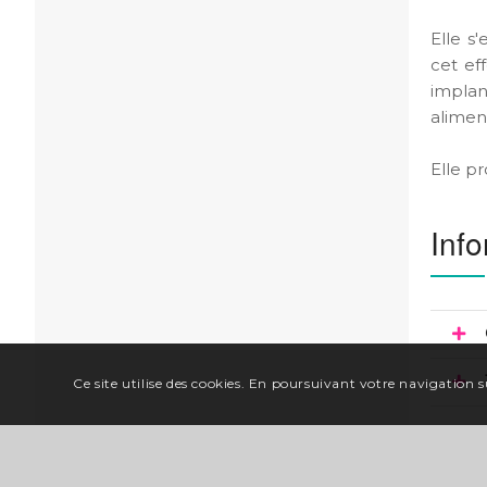
Elle s
cet ef
implan
aliment
Elle pr
Info
Ce site utilise des cookies. En poursuivant votre navigation su
Situ