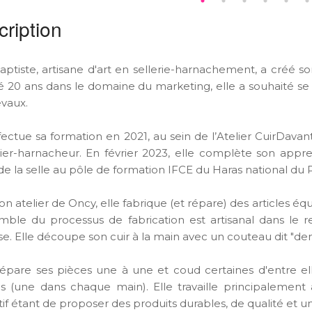
ription
aptiste, artisane d'art en sellerie-harnachement, a créé s
lé 20 ans dans le domaine du marketing, elle a souhaité se r
evaux.
ffectue sa formation en 2021, au sein de l’Atelier CuirDav
lier-harnacheur. En février 2023, elle complète son app
 de la selle au pôle de formation IFCE du Haras national du P
n atelier de Oncy, elle fabrique (et répare) des articles éq
mble du processus de fabrication est artisanal dans le re
ise. Elle découpe son cuir à la main avec un couteau dit "de
répare ses pièces une à une et coud certaines d'entre elle
les (une dans chaque main). Elle travaille principalemen
tif étant de proposer des produits durables, de qualité et u