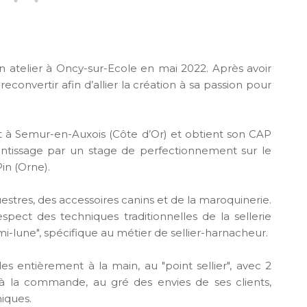
on atelier à Oncy-sur-Ecole en mai 2022. Après avoir
econvertir afin d’allier la création à sa passion pour
ant à Semur-en-Auxois (Côte d’Or) et obtient son CAP
rentissage par un stage de perfectionnement sur le
in (Orne).
uestres, des accessoires canins et de la maroquinerie.
spect des techniques traditionnelles de la sellerie
mi-lune", spécifique au métier de sellier-harnacheur.
s entièrement à la main, au "point sellier", avec 2
t à la commande, au gré des envies de ses clients,
niques.