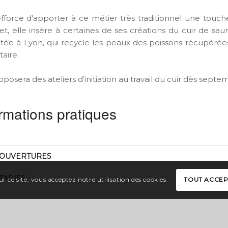
'efforce d'apporter à ce métier très traditionnel une touc
fet, elle insère à certaines de ses créations du cuir de sa
tée à Lyon, qui recycle les peaux des poissons récupérées
aire.
oposera des ateliers d’initiation au travail du cuir dès septe
rmations pratiques
OUVERTURES
TARIFS
r ce site, vous acceptez notre utilisation des cookies.
TOUT ACCE
ation