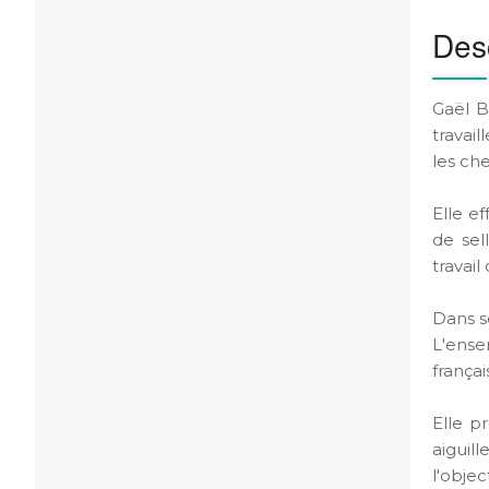
Desc
Gaël B
travail
les ch
Elle e
de sel
travail
Dans so
L'ense
frança
Elle p
aiguil
l'objec