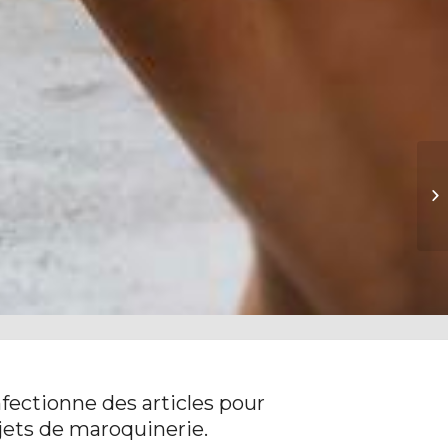
Co
nfectionne des articles pour
jets de maroquinerie.