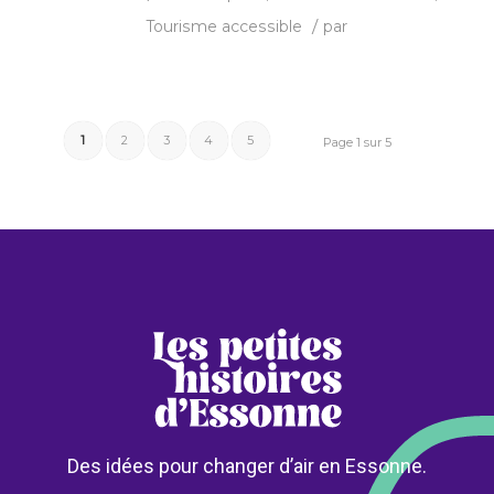
/
Tourisme accessible
par
1
2
3
4
5
Page 1 sur 5
Des idées pour changer d’air en Essonne.