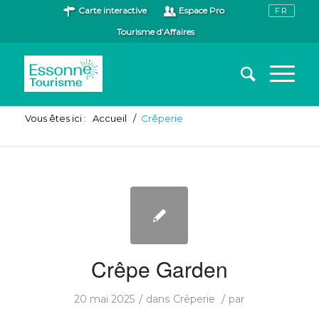
Carte interactive
Espace Pro
Tourisme d’Affaires
Vous êtes ici :
Accueil
/
Crêperie
Crêpe Garden
/
/
20 mai 2025
dans
Crêperie
par