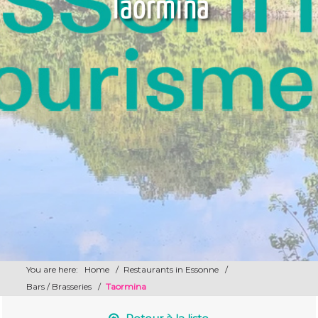
Taormina
You are here:
Home
/
Restaurants in Essonne
/
Bars / Brasseries
/
Taormina