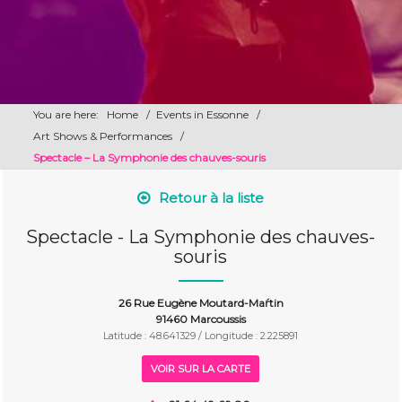
You are here:
Home
/
Events in Essonne
/
Art Shows & Performances
/
​Spectacle – La Symphonie des chauves-souris
Retour à la liste
​Spectacle - La Symphonie des chauves-
souris
26 Rue Eugène Moutard-Maŕtin
91460 Marcoussis
Latitude : 48.641329 / Longitude : 2.225891
VOIR SUR LA CARTE