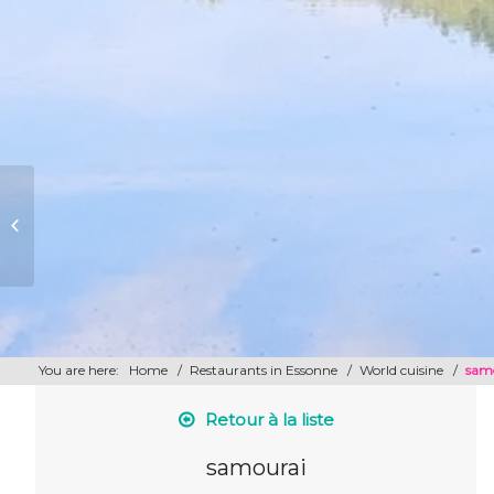
Minato
You are here:
Home
/
Restaurants in Essonne
/
World cuisine
/
sam
Retour à la liste
samourai