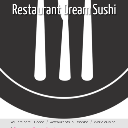
Restaurant Dream Sushi
You are here:
Home
/
Restaurants in Essonne
/
World cuisine