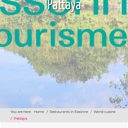
Pattaya
You are here:
Home
/
Restaurants in Essonne
/
World cuisine
/
Pattaya