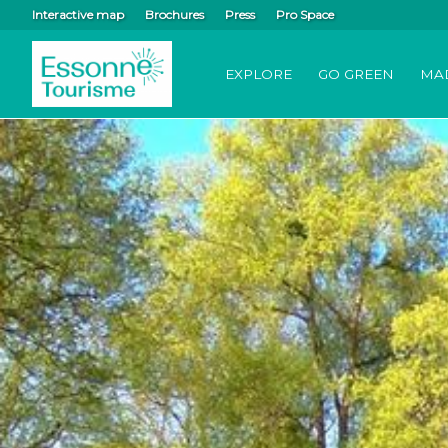
Interactive map
Brochures
Press
Pro Space
EXPLORE
GO GREEN
MA