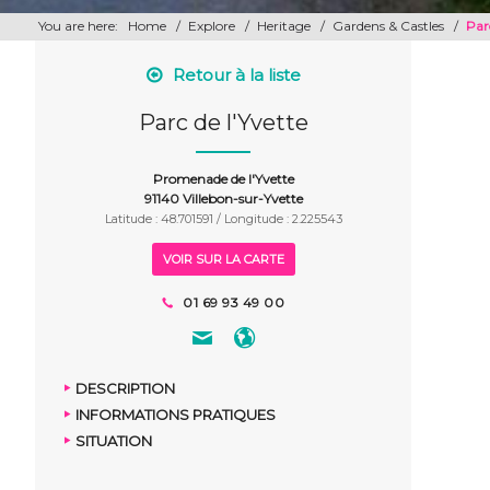
You are here:
Home
/
Explore
/
Heritage
/
Gardens & Castles
/
Parc
Retour à la liste
Parc de l'Yvette
Promenade de l'Yvette
91140 Villebon-sur-Yvette
Latitude : 48.701591 / Longitude : 2.225543
VOIR SUR LA CARTE
01 69 93 49 00
DESCRIPTION
INFORMATIONS PRATIQUES
SITUATION