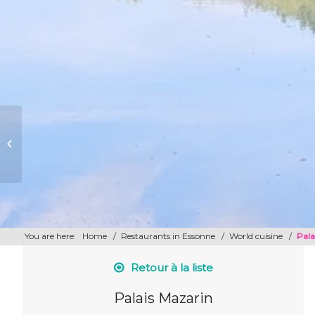
Le café du parc
You are here:
Home
/
Restaurants in Essonne
/
World cuisine
/
Pala
Retour à la liste
Palais Mazarin