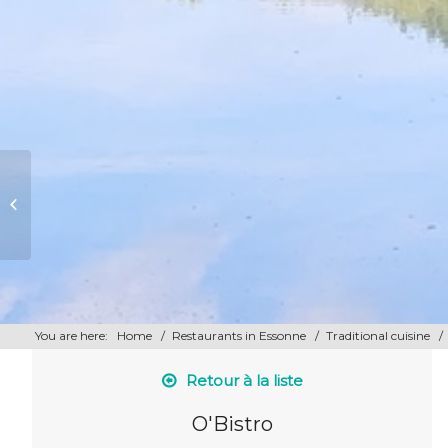
La Criée La Ville du Bois
You are here:
Home
/
Restaurants in Essonne
/
Traditional cuisine
/
Retour à la liste
O'Bistro