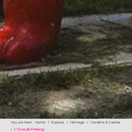
You are here:
Home
/
Explore
/
Heritage
/
Gardens & Castles
/
L’Ours de Freising