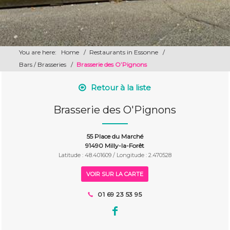
You are here:
Home
/
Restaurants in Essonne
/
Bars / Brasseries
/
Brasserie des O’Pignons
Retour à la liste
Brasserie des O'Pignons
55 Place du Marché
91490 Milly-la-Forêt
Latitude : 48.401609 / Longitude : 2.470528
VOIR SUR LA CARTE
01 69 23 53 95