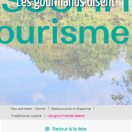
Les gourmands disent
You are here:
Home
/
Restaurants in Essonne
/
Traditional cuisine
/
Les gourmands disent
Retour à la liste