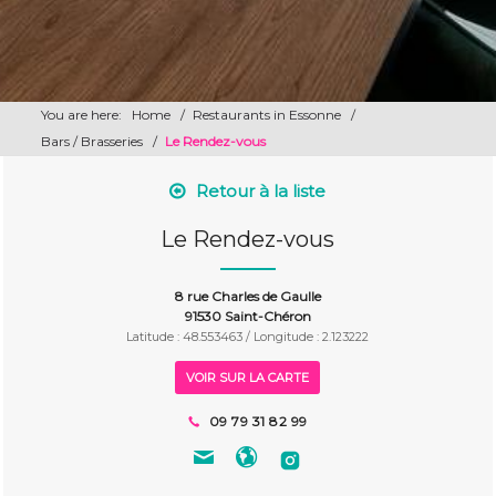
You are here:
Home
/
Restaurants in Essonne
/
Bars / Brasseries
/
Le Rendez-vous
Retour à la liste
Le Rendez-vous
8 rue Charles de Gaulle
91530 Saint-Chéron
Latitude : 48.553463 / Longitude : 2.123222
VOIR SUR LA CARTE
09 79 31 82 99