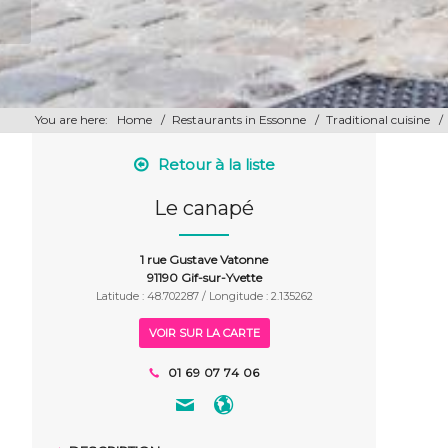
You are here:
Home
/
Restaurants in Essonne
/
Traditional cuisine
/
Retour à la liste
Le canapé
1 rue Gustave Vatonne
91190 Gif-sur-Yvette
Latitude : 48.702287 / Longitude : 2.135262
VOIR SUR LA CARTE
01 69 07 74 06