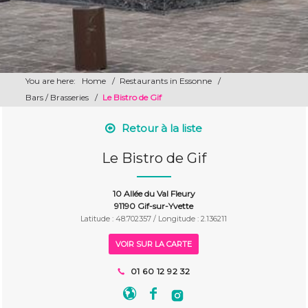
You are here:
Home
/
Restaurants in Essonne
/
Bars / Brasseries
/
Le Bistro de Gif
Retour à la liste
Le Bistro de Gif
10 Allée du Val Fleury
91190 Gif-sur-Yvette
Latitude : 48.702357 / Longitude : 2.136211
VOIR SUR LA CARTE
01 60 12 92 32